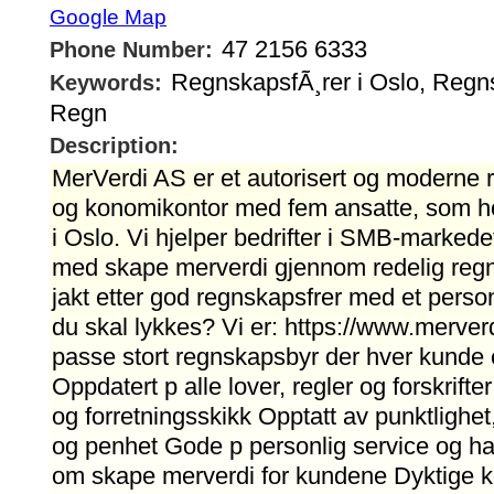
Google Map
47 2156 6333
Phone Number:
RegnskapsfÃ¸rer i Oslo, Regn
Keywords:
Regn
Description:
MerVerdi AS er et autorisert og moderne 
og konomikontor med fem ansatte, som hol
i Oslo. Vi hjelper bedrifter i SMB-marked
med skape merverdi gjennom redelig regn
jakt etter god regnskapsfrer med et perso
du skal lykkes? Vi er: https://www.merverd
passe stort regnskapsbyr der hver kunde er
Oppdatert p alle lover, regler og forskrift
og forretningsskikk Opptatt av punktlighet,
og penhet Gode p personlig service og h
om skape merverdi for kundene Dyktige 