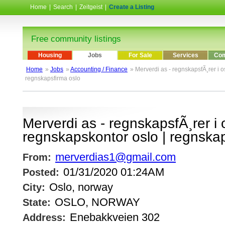
Home
|
Search
|
Zeitgeist
|
Create a Listing
Free community listings
Housing
Jobs
For Sale
Services
Com
Home
»
Jobs
»
Accounting / Finance
» Merverdi as - regnskapsfÃ¸rer i o
regnskapsfirma oslo
Merverdi as - regnskapsfÃ¸rer i o
regnskapskontor oslo | regnskap
merverdias1@gmail.com
From:
01/31/2020 01:24AM
Posted:
Oslo, norway
City:
OSLO, NORWAY
State:
Enebakkveien 302
Address: